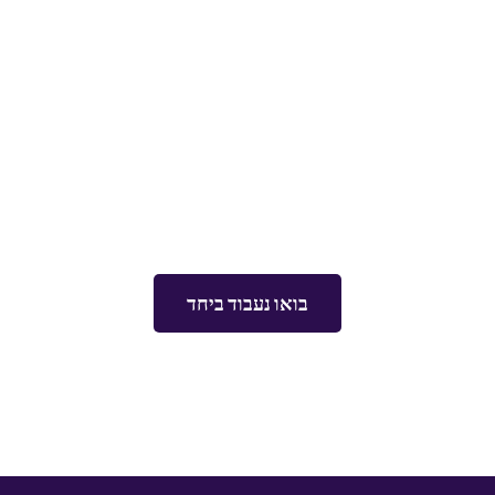
​בואו נתחיל,
עדיף עכשיו!
ככל שתחכו פחות תרוויחו יותר
בואו נעבוד ביחד