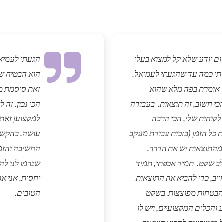
ם יודע שלא קל למצוא בעלי
הגעתי לעמיא
רתי כמה עד שהגעתי לעמיאל.
הוא הבטיח שה
ני אומרת בפה מלא שהוא
זאת סיסמת מכ
כי חשוב, זה תוצאות. בעבודה
הכי נכון. זה
 לקוחות שלי, הכי הרבה
למקצוען זאת
כל הזמן (בזכות עבודת מעקב
עושה. בהקשבה
 מהתוצאות יש את הדרך.
החשיבה והזמי
לב שקט. תמיד אכפתי, תמיד
שגרמו לנו לה
ב, כדי להביא את התוצאות
יחסית. אני א
י הבטחות מפוצצות, בשקט
הטובים.
 והכלים המקצועיים, ויש לו