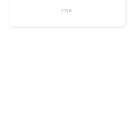
אמין
​בואו נתחיל,
עדיף עכשיו!
ככל שתחכו פחות תרוויחו יותר