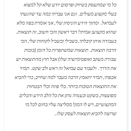
כל מי שמתעסק בשיווק ופרסום יודע שלא קל למצוא
בעלי מקצוע מעולים. וגם אני עברתי כמה עד שהגעתי
לעמיאל. ומתוך הידע והניסיון שלי, אני אומרת בפה מלא
שהוא מקצוען אמיתי! דבר ראשון והכי חשוב, זה תוצאות.
בעבודה איתו קיבלתי, בשבילי ובשביל לקוחות שלי, הכי
הרבה תוצאות. תוצאות שמשתפרות כל הזמן (בזכות
עבודת מעקב ואופטימיזציה שלו) אבל חוץ מהתוצאות יש
את הדרך. ולעבוד עם עמיאל זה ראש ולב שקט. תמיד
אכפתי, תמיד יתאמץ הרבה מעבר למה שחייב, כדי להביא
את התוצאות הטובות ביותר. בלי פוזה ובלי הבטחות
מפוצצות, בשקט ובענווה נותן את כל הלב הידע והכלים
המקצועיים, ויש לו המון! ממליצה עליו בחום לכל מי
שרוצה להביא תוצאות לעסק שלו..