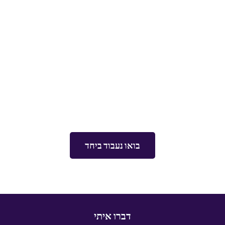
​בואו נתחיל,
עדיף עכשיו!
ככל שתחכו פחות תרוויחו יותר
בואו נעבוד ביחד
דברו איתי